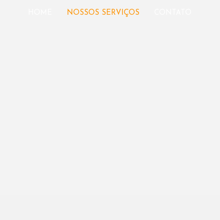
HOME
NOSSOS SERVIÇOS
CONTATO
a.
 essência de cada detalhe com ensaios fotográficos
obertura de eventos, casamentos, aniversários, newbor
tos em imagens marcantes para sua marca ou memór
balhos abaixo: